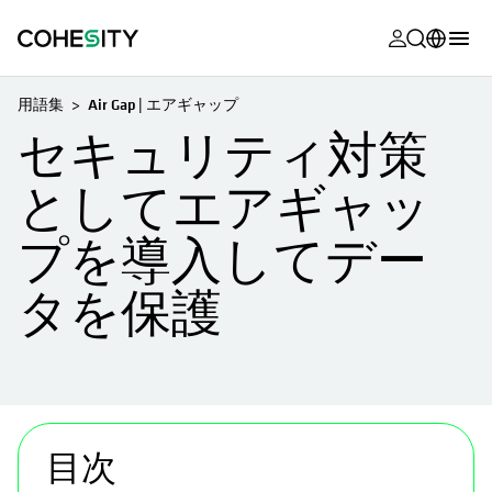
新しいタブ
新しいタブ
新しいタブ
新しいタブ
新しいタブ
新しいタブ
新しいタブ
新しいタブ
MyCohesity
日本語
用語集
Air Gap | エアギャップ
Helios
English (U.S.)
セキュリティ対策
Alta
Deutsch (Germany)
としてエアギャッ
サポート
Français (France)
プを導入してデー
製品に関す
Português (Brazil)
ドキュメン
タを保護
한국어 (South
アカデミー
Korea)
Cohesity
Español (Spain)
Community
新しいタブで開く
新しいタブで開く
パートナー
目次