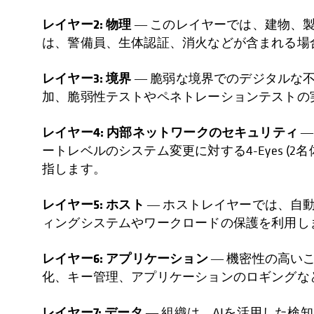
レイヤー2:
物理
― このレイヤーでは、建物、
は、警備員、生体認証、消火などが含まれる場
レイヤー3:
境界
― 脆弱な境界でのデジタルな
加、脆弱性テストやペネトレーションテストの
レイヤー4:
内部ネットワークのセキュリティ
―
ートレベルのシステム変更に対する4-Eyes 
指します。
レイヤー5:
ホスト
― ホストレイヤーでは、自
ィングシステムやワークロードの保護を利用し
レイヤー6: アプリケーション
― 機密性の高いこ
化、キー管理、アプリケーションのロギングな
レイヤー7:
データ
― 組織は、AIを活用した