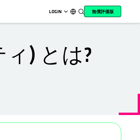
LOGIN
無償評価版
新しいタブで開く
新しいタブで開く
新しいタブで開く
新しいタブで開く
新しいタブで開く
新しいタブで開く
新しいタブで開く
新しいタブで開く
MyCohesity
日本語
Helios
English (U.S.)
ィ) とは?
Alta
Deutsch (Germany)
サポート
Français (France)
製品に関するドキ
Português (Brazil)
ュメント
한국어 (South Korea)
アカデミー
Español (Spain)
Cohesity
Community
新しいタブで開く
パートナー