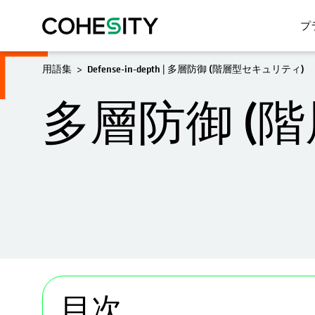
プ
用語集
Defense-in-depth | 多層防御 (階層型セキュリティ)
多層防御 (
目次