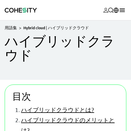
新しいタブ
新しいタブ
新しいタブ
新しいタブ
新しいタブ
新しいタブ
新しいタブ
新しいタブ
MyCohesity
日本語
用語集
Hybrid cloud | ハイブリッドクラウド
Helios
English (U.S.)
ハイブリッドクラ
Alta
Deutsch (Germany)
ウド
サポート
Français (France)
製品に関す
Português (Brazil)
ドキュメン
한국어 (South
新しいタブで開く
アカデミー
Korea)
目次
Cohesity
Español (Spain)
Community
ハイブリッドクラウドとは?
ハイブリッドクラウドのメリットと
パートナー
は?