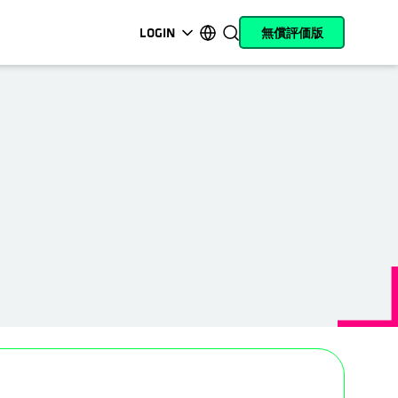
LOGIN
無償評価版
新しいタブで開く
新しいタブで開く
新しいタブで開く
新しいタブで開く
新しいタブで開く
新しいタブで開く
新しいタブで開く
新しいタブで開く
MyCohesity
日本語
Helios
English (U.S.)
Alta
Deutsch (Germany)
サポート
Français (France)
製品に関するドキ
Português (Brazil)
ュメント
한국어 (South Korea)
アカデミー
Español (Spain)
Cohesity
Community
パートナー