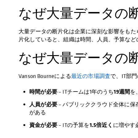
なぜ大量データの
大量データの断片化は企業に深刻な影響をもた
片化していると、組織は時間、人員、予算など
なぜ大量データの
Vanson Bourneによる
最近の市場調査
で、IT部
時間が必要
19週間
– ITチームは1年のうち
を
人員が必要
– パブリッククラウド全体に保
がある
資金が必要
1.5倍近く
– ITの予算を
に増やす