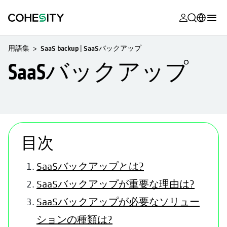
新しいタブ
新しいタブ
新しいタブ
新しいタブ
新しいタブ
新しいタブ
新しいタブ
新しいタブ
MyCohesity
日本語
用語集
SaaS backup | SaaSバックアップ
Helios
English (U.S.)
SaaSバックアップ
Alta
Deutsch (Germany)
サポート
Français (France)
製品に関す
Português (Brazil)
新しいタブで開く
新しいタブで開く
新しいタブで開く
ドキュメン
目次
한국어 (South
アカデミー
Korea)
SaaSバックアップとは?
Cohesity
Español (Spain)
SaaSバックアップが重要な理由は?
Community
SaaSバックアップが必要なソリュー
パートナー
ションの種類は?