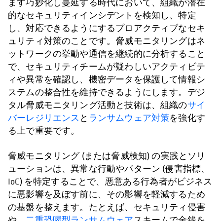
ます巧妙化し蔓延する時代において、組織が潜在
的なセキュリティインシデントを検知し、特定
し、対応できるようにするプロアクティブなセキ
ュリティ対策のことです。脅威モニタリングはネ
ットワークの挙動や通信を継続的に分析すること
で、セキュリティチームが疑わしいアクティビテ
ィや異常を確認し、機密データを保護して情報シ
ステムの整合性を維持できるようにします。デジ
タル脅威モニタリング活動と技術は、組織の
サイ
バーレジリエンス
と
ランサムウェア対策
を強化す
る上で重要です。
脅威モニタリング (または脅威検知) の実践とソリ
ューションは、異常な行動やパターン (侵害指標、
IoC) を特定することで、悪意ある行為者がビジネス
に悪影響を及ぼす前に、その影響を軽減するため
の基盤を整えます。たとえば、セキュリティ侵害
や、
二重恐喝型ランサムウェア
スキームで金銭を