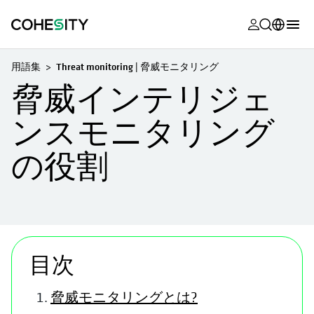
新しいタブ
新しいタブ
新しいタブ
新しいタブ
新しいタブ
新しいタブ
新しいタブ
新しいタブ
MyCohesity
日本語
用語集
Threat monitoring | 脅威モニタリング
Helios
English (U.S.)
脅威インテリジェ
Alta
Deutsch (Germany)
ンスモニタリング
サポート
Français (France)
の役割
製品に関す
Português (Brazil)
ドキュメン
한국어 (South
アカデミー
Korea)
Cohesity
新
Español (Spain)
Community
目次
パートナー
脅威モニタリングとは?