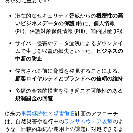
るために重要です:
機密性の高
潜在的なセキュリティ脅威からの
いビジネスデータの保護
(特に、個人情報
(PII)、保護対象保健情報 (PHI)、知的財産 (IP))
サイバー侵害やデータ漏洩によるダウンタイ
ビジネスの
ムで生じる収益の損失といった、
中断の防止
侵害される前に脅威を発見することによる、
顧客ロイヤルティとブランドへの信頼の維持
多額の金銭的損害を引き起こす可能性のある
規制罰金の回避
従来の
事業継続性
と
災害復旧
計画のアプローチ
は、自然災害や進行中の
ランサムウェア攻撃
のよ
うな、比較的単純な運用上の課題に対処できるよ