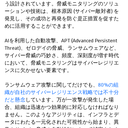
う設計されています。脅威モニタリングのソリュ
ーションや技術は、根本原因 (サイバー敵対者) を
発見し、その成功と再発を防ぐ是正措置を促すた
めに活用することができます。
AIを利用した自動攻撃、APT (Advanced Persistent
Threat)、ゼロデイの脅威、ランサムウェアなど、
サイバー脅威の巧妙さ、頻度、深刻度が増す時代
において、脅威モニタリングはサイバーレジリエ
ンスに欠かせない要素です。
ランサムウェア攻撃に関してだけでも、
80%の組
織が自社のサイバーレジリエンス戦略では不十分
だと懸念
しています。万が一攻撃が発生した場
合、組織は迅速かつ効果的に対応しなければなり
ません。このようなアジリティは、インフラとデ
ータにわたる一元化された可視性から始まり、異