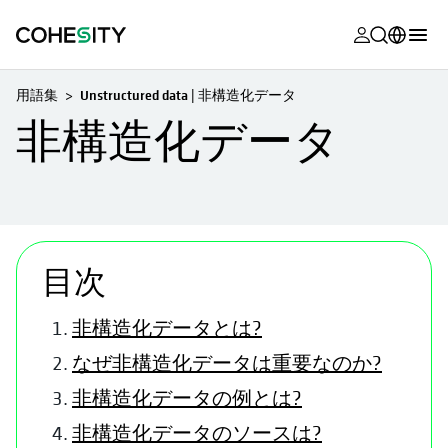
新しいタブ
新しいタブ
新しいタブ
新しいタブ
新しいタブ
新しいタブ
新しいタブ
新しいタブ
MyCohesity
日本語
用語集
Unstructured data | 非構造化データ
Helios
English (U.S.)
非構造化データ
Alta
Deutsch (Germany)
サポート
Français (France)
製品に関す
Português (Brazil)
ドキュメン
目次
한국어 (South
アカデミー
Korea)
非構造化データとは?
Cohesity
Español (Spain)
なぜ非構造化データは重要なのか?
Community
非構造化データの例とは?
パートナー
非構造化データのソースは?