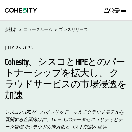
新しいタブ
新しいタブ
新しいタブ
新しいタブ
新しいタブ
新しいタブ
新しいタブ
新しいタブ
MyCohesity
日本語
会社名
ニュースルーム
プレスリリース
Helios
English (U.S.)
Alta
JULY 25 2023
Deutsch (Germany)
Cohesity、シスコとHPEとのパー
サポート
Français (France)
トナーシップを拡大し、 ク
製品に関す
Português (Brazil)
ドキュメン
ラウドサービスの市場浸透を
한국어 (South
アカデミー
Korea)
加速
Cohesity
Español (Spain)
Community
シスコとHPEが、ハイブリッド、マルチクラウドモデルを
展開する企業向けに、 Cohesityのデータセキュリティとデ
パートナー
ータ管理でクラウドの簡素化とコスト削減を提供