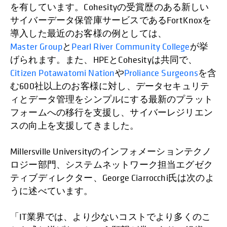
を有しています。Cohesityの受賞歴のある新しい
サイバーデータ保管庫サービスであるFortKnoxを
導入した最近のお客様の例としては、
Master Group
と
Pearl River Community College
が挙
げられます。また、HPEとCohesityは共同で、
Citizen Potawatomi Nation
や
Proliance Surgeons
を含
む600社以上のお客様に対し、データセキュリテ
ィとデータ管理をシンプルにする最新のプラット
フォームへの移行を支援し、サイバーレジリエン
スの向上を支援してきました。
Millersville Universityのインフォメーションテクノ
ロジー部門、システムネットワーク担当エグゼク
ティブディレクター、George Ciarrocchi氏は次のよ
うに述べています。
「IT業界では、より少ないコストでより多くのこ