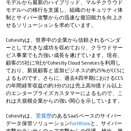
モデルから最新のハイブリッド、マルチクラウド
モデルへの移行を支援し、組織のセキュリティ体
制とサイバー攻撃からの迅速な復旧能力を向上さ
せるソリューションを求めています。
Cohesityは、世界中の企業から信頼されるベンダ
ーとして大きな成功を収めており、クラウドサー
ビス事業でも力強い成長を遂げています。現在、
顧客の5社に1社がCohesity Cloud Servicesを利用し
ており、新規顧客と追加ビジネスの約25%がCCSに
よるものです。さらに、過去4四半期におけるCCS
の年間経常収益の約3分の2は売上高10億ドル以上
のエンタープライズカスタマーによるもので、こ
れは大規模企業からの強い関心を示しています。
Cohesityは、
受賞歴
のあるSaaSベースのサイバー
データ保管ソリューション
FortKnox
と、サイバー
攻撃やランサムウェア攻撃からの保護、検出、復