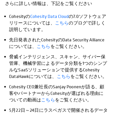
さらに詳しい情報は、下記をご覧ください
Cohesityの
Cohesity Data Cloud
の7.0ソフトウェア
リリースについては、
こちら
のブログで詳しく
説明しています。
先日発表されたCohesityのData Security Alliance
については、
こちら
をご覧ください。
脅威インテリジェンス、スキャン、サイバー保
管庫、機械学習によるデータ分類を1つのシンプ
ルなSaaSソリューションで提供するCohesity
DataHawkについては、
こちら
をご覧ください。
Cohesity CEO兼社長のSanjay Poonenが語る、顧
客やパートナーからCohesityが選ばれる理由に
ついての動画は
こちら
をご覧ください。
5月22日～24日にラスベガスで開催されるデータ