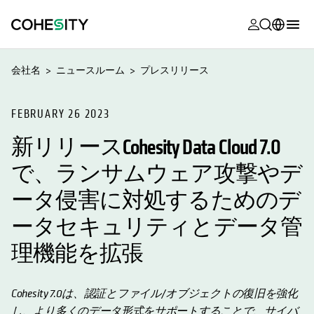
新しいタブ
新しいタブ
新しいタブ
新しいタブ
新しいタブ
新しいタブ
新しいタブ
新しいタブ
MyCohesity
日本語
会社名
ニュースルーム
プレスリリース
Helios
English (U.S.)
Alta
FEBRUARY 26 2023
Deutsch (Germany)
新リリースCohesity Data Cloud 7.0
サポート
Français (France)
で、ランサムウェア攻撃やデ
製品に関す
Português (Brazil)
ドキュメン
ータ侵害に対処するためのデ
한국어 (South
アカデミー
Korea)
ータセキュリティとデータ管
Cohesity
理機能を拡張
Español (Spain)
Community
パートナー
Cohesity 7.0は、認証とファイル/オブジェクトの復旧を強化
し、より多くのデータ形式をサポートすることで、サイバ