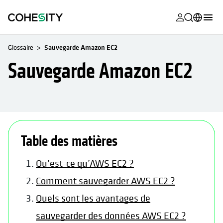
s’ouvre dans
s’ouvre dans
s’ouvre dans
s’ouvre dans
s’ouvre dans
s’ouvre dans
s’ouvre dans
s’ouvre dans
MyCohesity
Français
Glossaire
Sauvegarde Amazon EC2
Helios
English (U.S.)
Sauvegarde Amazon EC2
Alta
Deutsch (Germany)
Assistance
日本語 (Japan)
Documentat
Português (Brazil)
produit
Table des matières
한국어 (South
Academy
Korea)
Qu’est-ce qu’AWS EC2 ?
Cohesity
Español (Spain)
Comment sauvegarder AWS EC2 ?
Community
Quels sont les avantages de
Partenaires
sauvegarder des données AWS EC2 ?