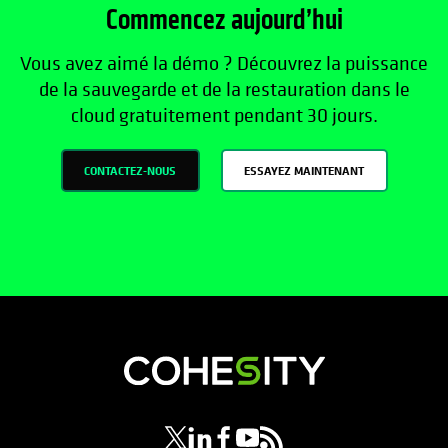
Commencez aujourd’hui
Vous avez aimé la démo ? Découvrez la puissance
de la sauvegarde et de la restauration dans le
cloud gratuitement pendant 30 jours.
CONTACTEZ-NOUS
ESSAYEZ MAINTENANT
s’ouvre dans un nouvel onglet
s’ouvre dans un nouvel onglet
s’ouvre dans un nouvel onglet
s’ouvre dans un nouvel ongl
s’ouvre dans un nouvel o