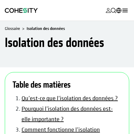
s’ouvre dans
s’ouvre dans
s’ouvre dans
s’ouvre dans
s’ouvre dans
s’ouvre dans
s’ouvre dans
s’ouvre dans
MyCohesity
Français
Glossaire
Isolation des données
Helios
English (U.S.)
Isolation des données
Alta
Deutsch (Germany)
Assistance
日本語 (Japan)
Documentat
Português (Brazil)
produit
Table des matières
한국어 (South
Academy
Korea)
Qu’est-ce que l’isolation des données ?
Cohesity
Español (Spain)
Pourquoi l’isolation des données est-
Community
elle importante ?
Partenaires
Comment fonctionne l’isolation