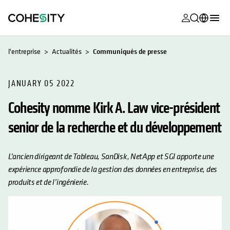
s’ouvre dans
s’ouvre dans
s’ouvre dans
s’ouvre dans
s’ouvre dans
s’ouvre dans
s’ouvre dans
s’ouvre dans
MyCohesity
Français
l'entreprise
Actualités
Communiqués de presse
Helios
English (U.S.)
Alta
JANUARY 05 2022
Deutsch (Germany)
Cohesity nomme Kirk A. Law vice-président
Assistance
日本語 (Japan)
senior de la recherche et du développement
Documentat
Português (Brazil)
produit
한국어 (South
L’ancien dirigeant de Tableau, SanDisk, NetApp et SGI apporte une
Academy
Korea)
expérience approfondie de la gestion des données en entreprise, des
Cohesity
produits et de l’ingénierie.
Español (Spain)
Community
Partenaires