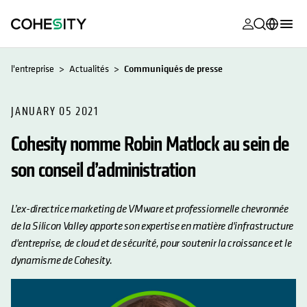
s’ouvre dans
s’ouvre dans
s’ouvre dans
s’ouvre dans
s’ouvre dans
s’ouvre dans
s’ouvre dans
s’ouvre dans
MyCohesity
Français
l'entreprise
Actualités
Communiqués de presse
Helios
English (U.S.)
Alta
JANUARY 05 2021
Deutsch (Germany)
Cohesity nomme Robin Matlock au sein de
Assistance
日本語 (Japan)
son conseil d’administration
Documentat
Português (Brazil)
produit
한국어 (South
L’ex-directrice marketing de VMware et professionnelle chevronnée
Academy
Korea)
de la Silicon Valley apporte son expertise en matière d'infrastructure
Cohesity
d'entreprise, de cloud et de sécurité, pour soutenir la croissance et le
Español (Spain)
Community
dynamisme de Cohesity.
Partenaires