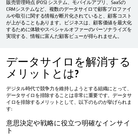
販売管理時点 (POS) システム、モバイルアプリ、SaaSの
CRMシステムなど、複数のデータサイロで顧客プロファイ
ルや取引に関する情報が断片化されていると、顧客コスト
が上がることもあります。ビジネスは、顧客価値を最大化
するために体験やスペシャルオファーのパーソナライズを
実現する、情報に富んだ顧客ビューが得られません。
データサイロを解消する
新し
メリットとは?
デジタル時代で競争力を維持しようとする組織にとって、
データサイロを排除することは非常に重要です。データサ
イロを排除するメリットとして、以下のものが挙げられま
す:
意思決定や戦略に役立つ明確なインサイ
ト