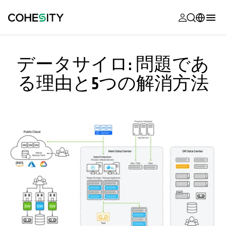
新しいタブ
新しいタブ
新しいタブ
新しいタブ
新しいタブ
新しいタブ
新しいタブ
新しいタブ
MyCohesity
日本語
データサイロ: 問題であ
Helios
English (U.S.)
る理由と5つの解消方法
Alta
Deutsch (Germany)
サポート
Français (France)
製品に関す
Português (Brazil)
ドキュメン
한국어 (South
アカデミー
Korea)
Cohesity
Español (Spain)
Community
パートナー