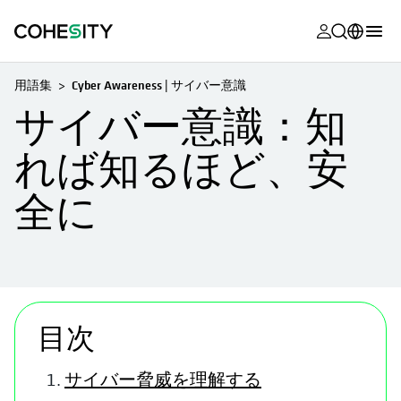
新しいタブ
新しいタブ
新しいタブ
新しいタブ
新しいタブ
新しいタブ
新しいタブ
新しいタブ
MyCohesity
日本語
用語集
Cyber Awareness | サイバー意識
Helios
English (U.S.)
サイバー意識：知
Alta
Deutsch (Germany)
れば知るほど、安
サポート
Français (France)
全に
製品に関す
Português (Brazil)
ドキュメン
한국어 (South
アカデミー
Korea)
Cohesity
Español (Spain)
Community
目次
パートナー
サイバー脅威を理解する