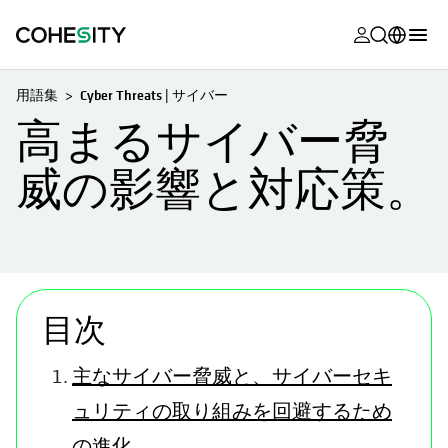
新しいタブ
新しいタブ
新しいタブ
新しいタブ
新しいタブ
新しいタブ
新しいタブ
新しいタブ
MyCohesity
日本語
用語集
Cyber Threats | サイバー
Helios
English (U.S.)
高まるサイバー脅
Alta
Deutsch (Germany)
威の影響と対応策。
サポート
Français (France)
製品に関す
Português (Brazil)
ドキュメン
한국어 (South
新しいタブで開く
新しいタブで開く
新しいタブで開く
新しいタブで開く
アカデミー
Korea)
目次
Cohesity
Español (Spain)
Community
主なサイバー脅威と、サイバーセキ
ュリティの取り組みを回避するため
パートナー
の進化