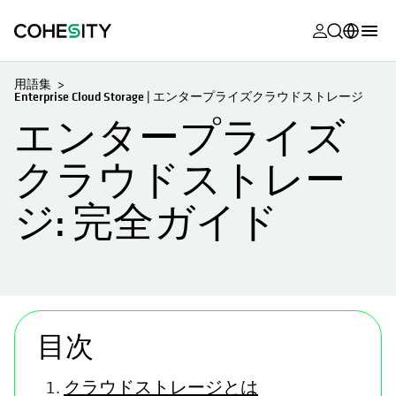
新しいタブ
新しいタブ
新しいタブ
新しいタブ
新しいタブ
新しいタブ
新しいタブ
新しいタブ
MyCohesity
日本語
用語集
Enterprise Cloud Storage | エンタープライズクラウドストレージ
Helios
English (U.S.)
エンタープライズ
Alta
Deutsch (Germany)
クラウドストレー
サポート
Français (France)
ジ: 完全ガイド
製品に関す
Português (Brazil)
ドキュメン
한국어 (South
アカデミー
Korea)
Cohesity
Español (Spain)
Community
目次
パートナー
クラウドストレージとは