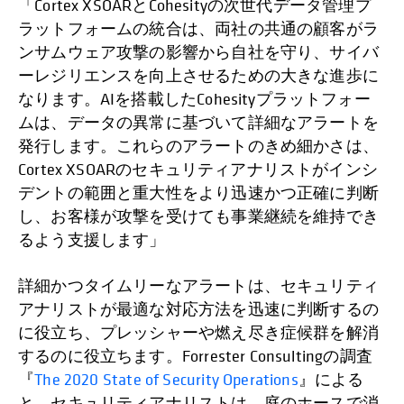
「Cortex XSOARとCohesityの次世代データ管理プ
ラットフォームの統合は、両社の共通の顧客がラ
ンサムウェア攻撃の影響から自社を守り、サイバ
ーレジリエンスを向上させるための大きな進歩に
なります。AIを搭載したCohesityプラットフォー
ムは、データの異常に基づいて詳細なアラートを
発行します。これらのアラートのきめ細かさは、
Cortex XSOARのセキュリティアナリストがインシ
デントの範囲と重大性をより迅速かつ正確に判断
し、お客様が攻撃を受けても事業継続を維持でき
るよう支援します」
詳細かつタイムリーなアラートは、セキュリティ
アナリストが最適な対応方法を迅速に判断するの
に役立ち、プレッシャーや燃え尽き症候群を解消
するのに役立ちます。Forrester Consultingの調査
『
The 2020 State of Security Operations
』による
と、セキュリティアナリストは、庭のホースで消