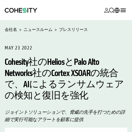
新しいタブ
新しいタブ
新しいタブ
新しいタブ
新しいタブ
新しいタブ
新しいタブ
新しいタブ
MyCohesity
日本語
会社名
ニュースルーム
プレスリリース
Helios
English (U.S.)
Alta
MAY 23 2022
Deutsch (Germany)
Cohesity社のHeliosとPalo Alto
サポート
Français (France)
Networks社のCortex XSOARの統合
製品に関す
Português (Brazil)
ドキュメン
で、AIによるランサムウェア
한국어 (South
アカデミー
Korea)
の検知と復旧を強化
Cohesity
Español (Spain)
Community
ジョイントソリューションで、脅威の先手を打つための詳
細で実行可能なアラートを顧客に提供
パートナー