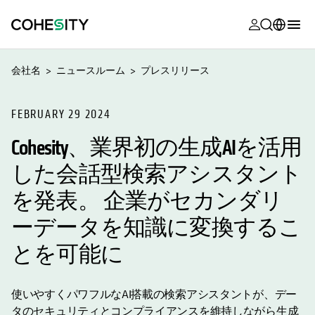
新しいタブ
新しいタブ
新しいタブ
新しいタブ
新しいタブ
新しいタブ
新しいタブ
新しいタブ
MyCohesity
日本語
会社名
ニュースルーム
プレスリリース
Helios
English (U.S.)
Alta
FEBRUARY 29 2024
Deutsch (Germany)
Cohesity、業界初の生成AIを活用
サポート
Français (France)
した会話型検索アシスタント
製品に関す
Português (Brazil)
ドキュメン
を発表。 企業がセカンダリ
한국어 (South
アカデミー
Korea)
ーデータを知識に変換するこ
Cohesity
とを可能に
Español (Spain)
Community
パートナー
使いやすくパワフルなAI搭載の検索アシスタントが、デー
タのセキュリティとコンプライアンスを維持しながら生成