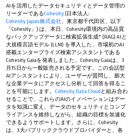
AIを活用したデータセキュリティとデータ管理の
リーダーである
Cohesity
(日本法人:
Cohesity Japan株式会社
、東京都千代田区、以下
「Cohesity」) は、本日、Cohesity環境内の高品質
なバックアップデータに検索拡張生成* (RAG) AIと
大規模言語モデル (LLM) を導入した、市場初のAI
搭載エンタープライズ検索アシスタントである
Cohesity Gaiaを発表しました。Cohesity Gaiaは、3
月15日から一般販売される予定です。この会話型
AIアシスタントにより、ユーザーが質問し、膨大
な企業データにアクセスし分析して回答を得るこ
とを可能にします。
Cohesity Data Cloud
と組み合わ
せることで、これらのAIのイノベーションはデー
タを知識に変え、データのセキュリティとコンプ
ライアンスを維持しながら、組織の目標を加速化
できるようサポートします。さらに、Cohesity
は、3大パブリッククラウドプロバイダーと、各