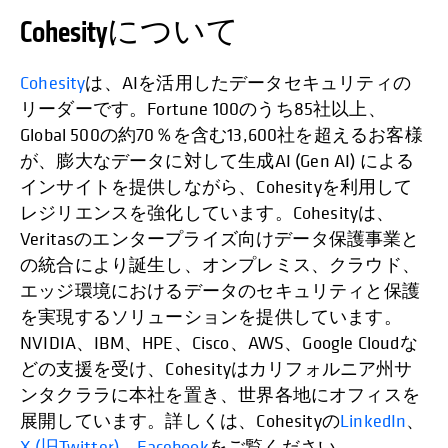
Cohesityについて
Cohesity
は、AIを活用したデータセキュリティの
リーダーです。Fortune 100のうち85社以上、
Global 500の約70％を含む13,600社を超えるお客様
が、膨大なデータに対して生成AI (Gen AI) による
インサイトを提供しながら、Cohesityを利用して
レジリエンスを強化しています。Cohesityは、
Veritasのエンタープライズ向けデータ保護事業と
の統合により誕生し、オンプレミス、クラウド、
エッジ環境におけるデータのセキュリティと保護
を実現するソリューションを提供しています。
NVIDIA、IBM、HPE、Cisco、AWS、Google Cloudな
どの支援を受け、Cohesityはカリフォルニア州サ
ンタクララに本社を置き、世界各地にオフィスを
展開しています。詳しくは、Cohesityの
LinkedIn
、
X (旧Twitter)
、
Facebook
をご覧ください。