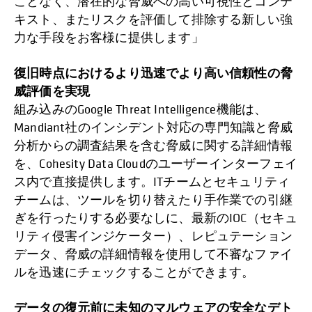
ことなく、潜在的な脅威への高い可視性とコンテ
キスト、またリスクを評価して排除する新しい強
力な手段をお客様に提供します」
復旧時点におけるより迅速でより高い信頼性の脅
威評価を実現
組み込みのGoogle Threat Intelligence機能は、
Mandiant社のインシデント対応の専門知識と脅威
分析からの調査結果を含む脅威に関する詳細情報
を、Cohesity Data Cloudのユーザーインターフェイ
ス内で直接提供します。ITチームとセキュリティ
チームは、ツールを切り替えたり手作業での引継
ぎを行ったりする必要なしに、最新のIOC（セキュ
リティ侵害インジケーター）、レピュテーション
データ、脅威の詳細情報を使用して不審なファイ
ルを迅速にチェックすることができます。
データの復元前に未知のマルウェアの安全なデト