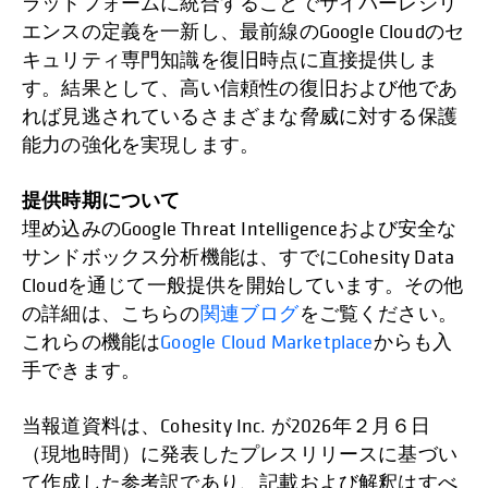
ラットフォームに統合することでサイバーレジリ
エンスの定義を一新し、最前線のGoogle Cloudのセ
キュリティ専門知識を復旧時点に直接提供しま
す。結果として、高い信頼性の復旧および他であ
れば見逃されているさまざまな脅威に対する保護
能力の強化を実現します。
提供時期について
埋め込みのGoogle Threat Intelligenceおよび安全な
サンドボックス分析機能は、すでにCohesity Data
Cloudを通じて一般提供を開始しています。その他
の詳細は、こちらの
関連ブログ
をご覧ください。
これらの機能は
Google Cloud Marketplace
からも入
手できます。
当報道資料は、Cohesity Inc. が2026年２月６日
（現地時間）に発表したプレスリリースに基づい
て作成した参考訳であり、記載および解釈はすべ