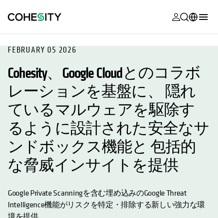
新しいタブ
新しいタブ
新しいタブ
新しいタブ
新しいタブ
新しいタブ
新しいタブ
新しいタブ
MyCohesity
日本語
FEBRUARY 05 2026
Helios
English (U.S.)
Cohesity、Google Cloudとのコラボ
Alta
Deutsch (Germany)
レーションを基盤に、 隠れ
サポート
Français (France)
ているマルウェアを駆除す
製品に関す
Português (Brazil)
るように設計された安全なサ
ドキュメン
한국어 (South
ンドボックス機能と 包括的
アカデミー
Korea)
な脅威インサイトを提供
Cohesity
Español (Spain)
Community
Google Private Scanningを含む埋め込みのGoogle Threat
パートナー
Intelligence機能がリスクを特定・排除する
新しい強力な環
境を提供