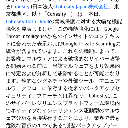
る
Cohesity
(日本法人:
Cohesity Japan株式会社
、東
京都港区、以下「Cohesity」) は、本日、
Cohesity Data Cloud
の脅威保護に対する大幅な機能
強化を発表しました。この機能強化には、Google
Threat Intelligenceからのインサイトのコンテキス
トに合わせた表示およびGoogle Private Scanningの
統合が含まれています。これらの機能によって、
お客様はマルウェアによる破壊的なサイバー攻撃
が開始される前に、当該マルウェアをより効果的
に特定および分析して駆除することが可能になり
ます。静的なシグネチャや外部ツール、マニュア
ルワークフローに依存する従来のバックアップセ
キュリティアプローチとは異なり、Cohesityはこ
のサイバーレジリエンスプラットフォーム環境内
でネイティブなインテリジェンス駆動型のマルウ
ェア分析を直接実行することにより、業界で最も
危険な盲点の１つである”履歴バックアップデー