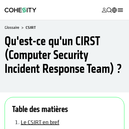
s’ouvre dans
s’ouvre dans
s’ouvre dans
s’ouvre dans
s’ouvre dans
s’ouvre dans
s’ouvre dans
s’ouvre dans
MyCohesity
Français
Glossaire
CSIRT
Helios
English (U.S.)
Qu'est-ce qu'un CIRST
Alta
Deutsch (Germany)
(Computer Security
Assistance
日本語 (Japan)
Incident Response Team) ?
Documentat
Português (Brazil)
produit
한국어 (South
Academy
Korea)
Cohesity
s’ouvre dans un nouvel onglet
Español (Spain)
Community
Table des matières
Partenaires
Le CSIRT en bref