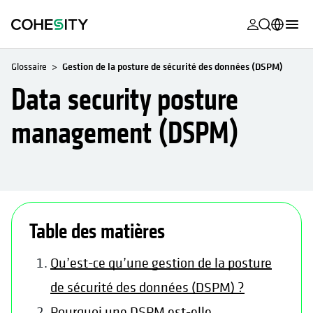
s’ouvre dans
s’ouvre dans
s’ouvre dans
s’ouvre dans
s’ouvre dans
s’ouvre dans
s’ouvre dans
s’ouvre dans
MyCohesity
Français
Glossaire
Gestion de la posture de sécurité des données (DSPM)
Helios
English (U.S.)
Data security posture
Alta
Deutsch (Germany)
management (DSPM)
Assistance
日本語 (Japan)
Documentat
Português (Brazil)
produit
한국어 (South
s’ouvre dans un n
Academy
Korea)
Table des matières
Cohesity
Español (Spain)
Community
Qu’est-ce qu’une gestion de la posture
de sécurité des données (DSPM) ?
Partenaires
Pourquoi une DSPM est-elle