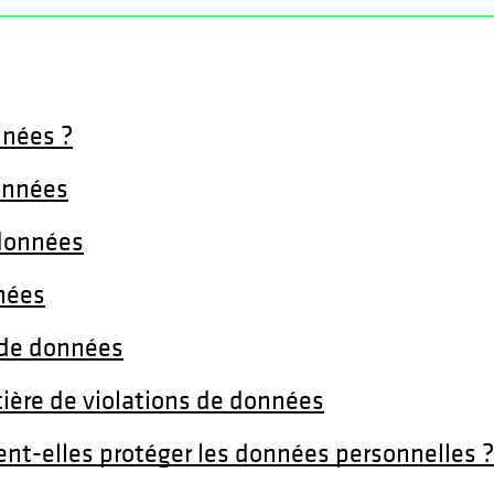
s’ouvre dans un nouvel onglet
nnées ?
onnées
 données
nées
n de données
ière de violations de données
nt-elles protéger les données personnelles 