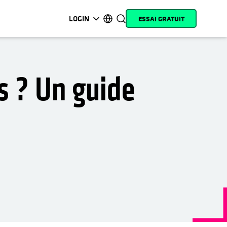
LOGIN
ESSAI GRATUIT
s’ouvre dans un nouvel onglet
s’ouvre dans un nouvel onglet
s’ouvre dans un nouvel onglet
s’ouvre dans un nouvel onglet
s’ouvre dans un nouvel onglet
s’ouvre dans un nouvel onglet
s’ouvre dans un nouvel onglet
s’ouvre dans un nouvel onglet
MyCohesity
Français
Helios
English (U.S.)
s ? Un guide
Alta
Deutsch (Germany)
Assistance
日本語 (Japan)
Documentation
Português (Brazil)
produit
한국어 (South Korea)
Academy
Español (Spain)
Cohesity
Community
Partenaires