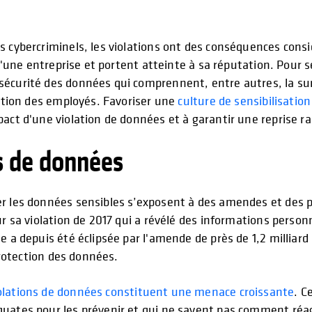
s cybercriminels, les violations ont des conséquences consi
 d'une entreprise et portent atteinte à sa réputation. Pour 
écurité des données qui comprennent, entre autres, la sur
mation des employés. Favoriser une
culture de sensibilisation
act d'une violation de données et à garantir une reprise rap
s de données
r les données sensibles s’exposent à des amendes et des pé
ur sa violation de 2017 qui a révélé des informations person
 a depuis été éclipsée par l'amende de près de 1,2 milliard d
 protection des données.
iolations de données constituent une menace croissante
. C
ates pour les prévenir et qui ne savent pas comment réagir