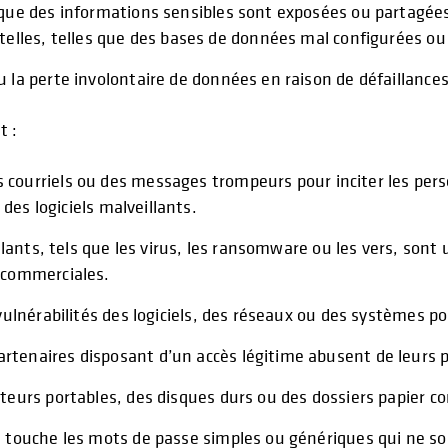
sque des informations sensibles sont exposées ou partagées
telles, telles que des bases de données mal configurées ou 
u la perte involontaire de données en raison de défaillances
t :
s courriels ou des messages trompeurs pour inciter les per
 des logiciels malveillants.
illants, tels que les virus, les ransomware ou les vers, son
 commerciales.
 vulnérabilités des logiciels, des réseaux ou des systèmes 
rtenaires disposant d’un accès légitime abusent de leurs p
ateurs portables, des disques durs ou des dossiers papier 
a touche les mots de passe simples ou génériques qui ne s