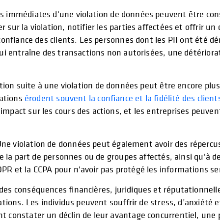
 immédiates d'une violation de données peuvent être consi
 sur la violation, notifier les parties affectées et offrir 
 confiance des clients. Les personnes dont les PII ont été 
qui entraîne des transactions non autorisées, une détériorat
ation suite à une violation de données peut être encore plus
lations
érodent souvent la confiance et la fidélité des client
mpact sur les cours des actions, et les entreprises peuvent 
Une violation de données peut également avoir des répercus
de la part de personnes ou de groupes affectés, ainsi qu'à 
PR et la CCPA pour n'avoir pas protégé les informations se
 des conséquences financières, juridiques et réputationnell
ations. Les individus peuvent souffrir de stress, d’anxiété 
t constater un déclin de leur avantage concurrentiel, une 