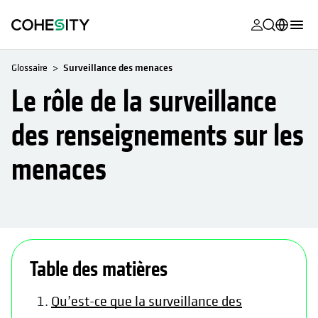
s’ouvre dans
s’ouvre dans
s’ouvre dans
s’ouvre dans
s’ouvre dans
s’ouvre dans
s’ouvre dans
s’ouvre dans
MyCohesity
Français
Glossaire
Surveillance des menaces
Helios
English (U.S.)
Le rôle de la surveillance
Alta
Deutsch (Germany)
des renseignements sur les
Assistance
日本語 (Japan)
menaces
Documentat
Português (Brazil)
produit
한국어 (South
Academy
Korea)
Cohesity
s’o
Español (Spain)
Community
Table des matières
Partenaires
Qu’est-ce que la surveillance des