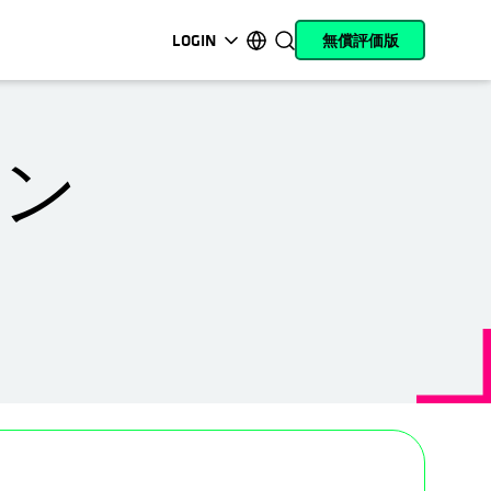
LOGIN
無償評価版
新しいタブで開く
新しいタブで開く
新しいタブで開く
新しいタブで開く
新しいタブで開く
新しいタブで開く
新しいタブで開く
新しいタブで開く
MyCohesity
日本語
Helios
English (U.S.)
ョン
Alta
Deutsch (Germany)
サポート
Français (France)
製品に関するドキ
Português (Brazil)
ュメント
한국어 (South Korea)
アカデミー
Español (Spain)
Cohesity
Community
パートナー