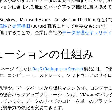
ネスが成功する上でデータの重要性が高まっているた
ションに含まれる最新のバックアップ機能に置き換え
vices、Microsoft Azure、Google Cloud Pl
続性
と
災害復旧
(BC/DR) 戦略にとって重要なもの
利用することで、企業は自社の
データ管理セキュリテ
ューションの仕組み
マネージドまたは
BaaS (Backup as a Service)
製品) は、
す、コンピュート、ストレージ、ソフトウェアのサイ
護や、データベースから仮想マシン (VM)、コンテ
総合バックアップソリューションは、VMwareのバ
しています。データのすべてのコピーを単一のプラッ
た競争力の強化を実現できます。