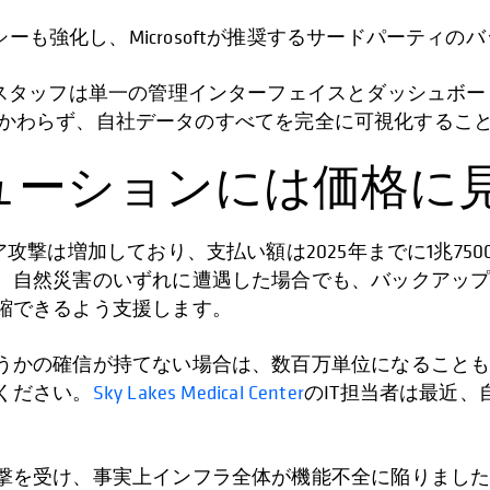
た保持ポリシーも強化し、Microsoftが推奨するサードパ
Tスタッフは単一の管理インターフェイスとダッシュボ
 にかかわらず、自社データのすべてを完全に可視化するこ
ューションには価格に見
、ランサムウェア攻撃は増加しており、支払い額は2025年までに
、自然災害のいずれに遭遇した場合でも、バックアッ
縮できるよう支援します。
うかの確信が持てない場合は、数百万単位になること
ください。
Sky Lakes Medical Center
のIT担当者は最近
を受け、事実上インフラ全体が機能不全に陥りました。Co