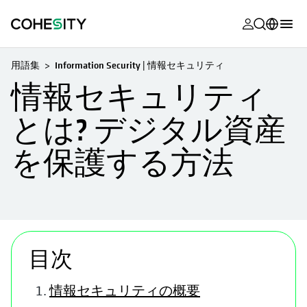
新しいタブ
新しいタブ
新しいタブ
新しいタブ
新しいタブ
新しいタブ
新しいタブ
新しいタブ
MyCohesity
日本語
用語集
Information Security | 情報セキュリティ
Helios
English (U.S.)
情報セキュリティ
Alta
Deutsch (Germany)
とは? デジタル資産
サポート
Français (France)
を保護する方法
製品に関す
Português (Brazil)
ドキュメン
한국어 (South
アカデミー
Korea)
Cohesity
新しいタブで開く
Español (Spain)
Community
目次
パートナー
情報セキュリティの概要